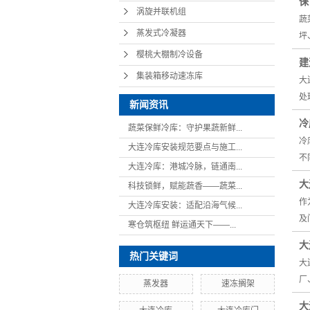
保
涡旋并联机组
蔬
蒸发式冷凝器
坪
樱桃大棚制冷设备
建
集装箱移动速冻库
大
处
新闻资讯
冷
蔬菜保鲜冷库：守护果蔬新鲜...
冷
大连冷库安装规范要点与施工...
不
大连冷库：港城冷脉，链通南...
大
科技锁鲜，赋能蔬香——蔬菜...
作
大连冷库安装：适配沿海气候...
及
寒仓筑枢纽 鲜运通天下——...
大
热门关键词
大
厂
蒸发器
速冻搁架
大