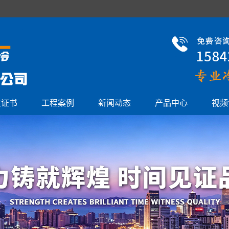
质证书
工程案例
新闻动态
产品中心
视频
物流冷库建造
公司新闻
冷库门
冷藏库建造
行业资讯
蒸发器
速冻库建造
技术中心
直冷块冰机
保鲜库建造
单机制冷机组
医药冷库建造
活塞并联机组
速冻隧道建造
螺杆并联机组