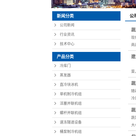
新闻分类
公
公司新闻
蔬
行业资讯
现
技术中心
商
建
产品分类
大
冷库门
菜
蒸发器
蔬
直冷块冰机
随
单机制冷机组
冷
活塞并联机组
蔬
螺杆并联机组
蔬
速冻隧道设备
大
桶泵制冷机组