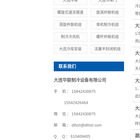
大连冷库
大连冷库门
冷
螺旋式速冻隧道
旋涡并联机组
等
涡旋并联机组
单机制冷机组
大
1
制冷冷风机
螺杆并联机组
而
大连冷库安装
活塞半封闭机组
大
大
联系我们
天
大连华联制冷设备有限公司
大
1
手 机 ： 15842430875
此
15542426464
大
微 信 ： 15842430875
大
样
邮 箱 ： dlhlzl@dlhlzl.com
蔬
Q Q ： 610409405