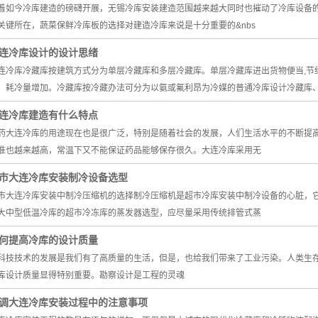
着如今冷库建造的磅礴开展，无锡冷库安装建造范围越来越大同时也摧动了冷库设备
关键所在，蔬菜保鲜冷库板的选择对建造冷库来说是十分重要的&nbs
连冷库设计的设计思绪
连冷库冷藏库按建筑方式分为单层冷藏库和多层冷藏库。单层冷藏库进出货物便当,节
，耗冷量增加。冷藏库按冷藏办法可分为以氨或氟利昂为冷媒的普通冷库设计冷藏库
连冷库建造有什么特点
药大连冷库的用途现在也是很广泛，特别是随着社会的发展，人们生活水平的不断提
准也越来越高，常温下又不能保证药品能够保存很久。大连冷库采用无
市大连冷库安装制冷设备选型
市大连冷库安装中制冷压缩机的选择制冷压缩机是超市冷库安装中制冷设备的心脏，
大中型低温冷库的超市冷冻库的蒸发器选型，应尽量采用传统排管式蒸
何提高冷库的设计质量
科技技术的发展是我们有了高质量的生活，但是，也给我们带来了工业污染。人类生
库设计质量显得特别重要。勘察设计是工程的灵魂
调大连冷库安装过程中的注意事项