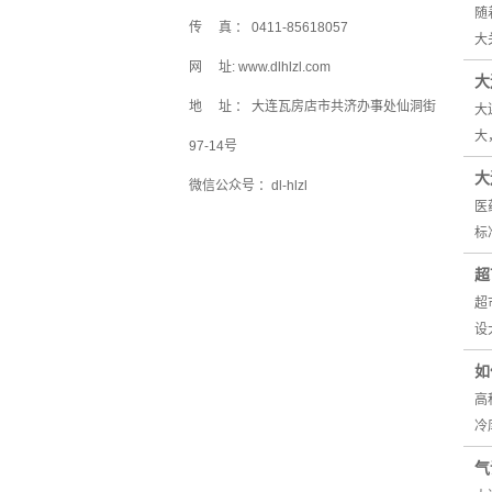
随
传 真 ： 0411-85618057
大
网 址: www.dlhlzl.com
大
地 址 ： 大连瓦房店市共济办事处仙洞街
大
大
97-14号
大
微信公众号 ：dl-hlzl
医
标
超
超
设
如
高
冷
气