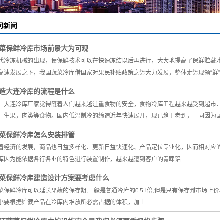
室内滑雪滑冰
速冻隧道设备
司新闻
制冷设备安装
场建造
桶泵制冷机组
菜保鲜冷库市场前景大为可观
车间降温
涡旋并联机组
代冷冻机械的出现，使保鲜技术可以在快速冻结以后再进行，大大地提高了保鲜贮藏
冷水机
蒸发式冷凝器
高速发展之下，我国蔬菜冷库借国家对果民补贴政策之势大力发展，整体走势现领“鲜”
樱桃大棚制冷
造大连冷库的流程是什么
连冷库厂家觉得随着人们越来越注重食物的安全，食物冷库工程越来越受到超市、
集装箱移动速
设备
，生果，肉类等食物。国内低温制冷的缔造近年快速展开，现已趋于老到，一同因为
冻库
菜保鲜冷库怎么安装排管
着经济的发展，商品也日益多样化、更新日益快速化、产品定位专业化，因而相对应
库因为能依据各行各业的特色进行装置制作，越来越遭到客户的青睐铝
菜保鲜冷库建造设计方案要考虑什么
菜保鲜冷库可以延长果蔬的保存期,一般是普通冷库的0.5-l倍,但是只有保存到市场上
小要根据贮藏产品在冷库内堆放所必需占据的体积，加上