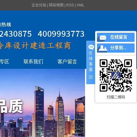
企业分站
|
网站地图
|
RSS
|
XML
在线留言
分享到...
在
线
专区
联系我们
客户留言
客
服
扫描二维码