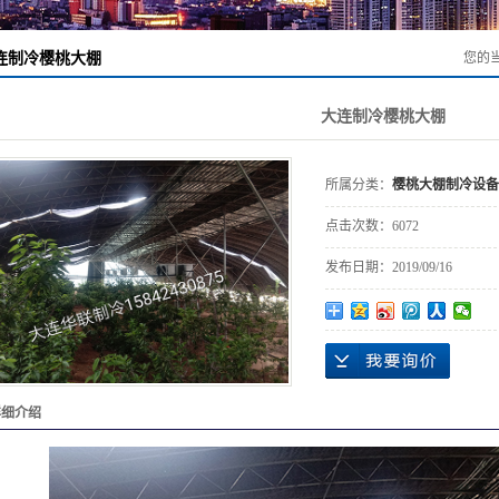
室内滑雪滑冰
速冻隧道设备
连制冷樱桃大棚
您的
制冷设备安装
场建造
桶泵制冷机组
车间降温
涡旋并联机组
大连制冷樱桃大棚
冷水机
蒸发式冷凝器
所属分类：
樱桃大棚制冷设备
樱桃大棚制冷
点击次数：
6072
集装箱移动速
设备
发布日期：
2019/09/16
冻库
详细介绍