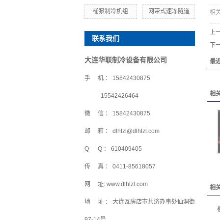
桶泵制冷机组
网带式速冻隧道
相
上
联系我们
下
大连华联制冷设备有限公司
最
手 机 ： 15842430875
相
15542426464
微 信 ： 15842430875
邮 箱 ： dlhlzl@dlhlzl.com
Q Q ： 610409405
传 真 ： 0411-85618057
网 址: www.dlhlzl.com
相
地 址 ： 大连瓦房店市共济办事处仙洞街
97-14号