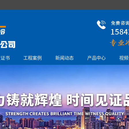
质证书
工程案例
新闻动态
产品中心
视频
物流冷库建造
公司新闻
冷库门
冷藏库建造
行业资讯
蒸发器
速冻库建造
技术中心
直冷块冰机
保鲜库建造
单机制冷机组
医药冷库建造
活塞并联机组
速冻隧道建造
螺杆并联机组