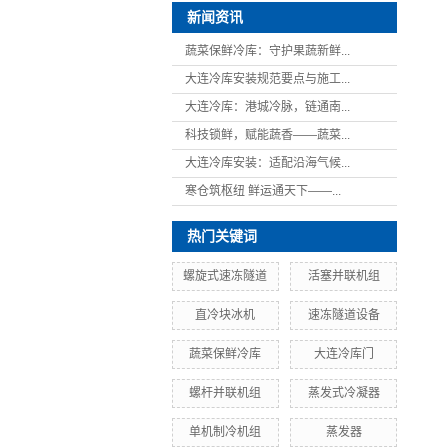
新闻资讯
蔬菜保鲜冷库：守护果蔬新鲜...
大连冷库安装规范要点与施工...
大连冷库：港城冷脉，链通南...
科技锁鲜，赋能蔬香——蔬菜...
大连冷库安装：适配沿海气候...
寒仓筑枢纽 鲜运通天下——...
热门关键词
螺旋式速冻隧道
活塞并联机组
直冷块冰机
速冻隧道设备
蔬菜保鲜冷库
大连冷库门
螺杆并联机组
蒸发式冷凝器
单机制冷机组
蒸发器