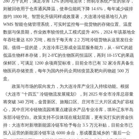
280 万千瓦时，满足冷库 12% 的用电需求；而制冷系统产生的余冷，
则被回收用于仓库通风降温，使单位能耗下降 14.6%，每年减少碳排
放约 1800 吨。智慧化升级同样成效显著，大连港冷链基地引入的
WMS 智能仓储管理系统，可实时监控每一批货物的存储位置、温度
数据与保质期，作业效率较传统人工模式提升 40%，2024 年该基地全
年吞吐量达 820 万吨，相当于每天有 2.2 万吨冷链货物从这里发往全
国。值得一提的是，大连冷库已形成全温层服务能力，从 - 60℃的超
低温生物样本存储，到 2-8℃的生物医药恒温区，再到 10-15℃的果蔬
保鲜区，可满足 1200 余项商贸标准，目前全市已有 32 家冷库具备生
物医药存储资质，每年为国内外药企周转疫苗及靶向药物超 500 万
盒。
政策与市场的双向发力，为大连冷库产业注入持续动能。根据
《大连市 “十四五” 冷链物流发展规划》，到 2025 年全市冷库总容量
将突破 340 万吨，金普新区、旅顺口区、庄河市三大片区成为扩容核
心，其中庄河冷链物流园将重点建设水产品专业冷库，填补辽东半岛
东部冷链空白。政策支持不仅体现在规划层面，更有实打实的资金扶
持：大连市对新增新能源冷链车给予每台 3.5 万元补贴，目前全市已
投入运营的新能源冷链车达 6000 余台，形成覆盖城乡的 “最后一公