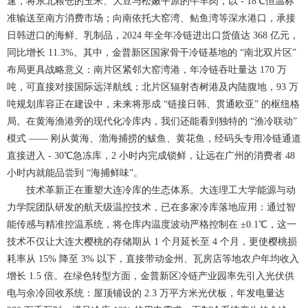
速，将东北粮仓的玉米、大豆与松嫩平原的牛羊肉，以 - 18℃恒温标
准输送至南方消费市场；向南依托大窑湾、鲇鱼湾等深水港口，承接
日韩进口的海鲜、乳制品，2024 年全年冷链进出口货值达 368 亿元，
同比增长 11.3%。其中，金普新区国家骨干冷链基地的 “南北双片区”
布局更具战略意义：南片区紧邻大窑湾港，年冷链吞吐量达 170 万
吨，可直接对接国际远洋航线；北片区辐射杏树港及内陆腹地，93 万
吨规划库容正在建设中，未来将形成 “链接日韩、贯通欧亚” 的枢纽格
局。在黄海渔港旁的现代化冷库内，我们还能看到独特的 “渔冷联动”
模式 —— 刚从黄海、渤海捕捞的鲅鱼、黄花鱼，经码头专用冷链通道
直接进入 - 30℃急冻库，2 小时内完成锁鲜，让远在广州的消费者 48
小时内就能品尝到 “海捕鲜味”。
技术革新正在重塑大连冷库的生态体系。大连理工大学能源与动
力学院团队研发的航天级温控技术，已在多家冷库落地应用：通过智
能传感与精准控温系统，将仓库内温度波动严格控制在 ±0.1℃，这一
技术不仅让大连大樱桃的存储期从 1 个月延长至 4 个月，更使樱桃损
耗率从 15% 降至 3% 以下，直接带动金州、瓦房店等地农户年均收入
增长 1.5 倍。在绿色转型方面，金普新区冷链产业园率先引入光伏供
电与余冷回收系统：屋顶铺设的 2.3 万平方米光伏板，年发电量达