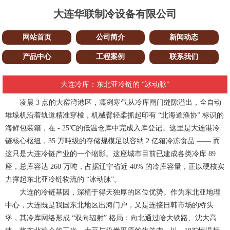
大连华联制冷设备有限公司
网站首页
公司简介
新闻动态
产品中心
工程案例
联系我们
大连冷库：东北亚冷链的 “冰动脉”
凌晨 3 点的大窑湾港区，凛冽寒气从冷库闸门缝隙溢出，全自动
堆垛机沿着轨道精准穿梭，机械臂轻柔抓起印有 “北海道渔协” 标识的
海鲜包装箱，在 - 25℃的低温仓库中完成入库登记。这里是大连港冷
链核心枢纽，35 万吨级的存储规模足以容纳 2 亿箱冷冻食品 —— 而
这只是大连冷链产业的一个缩影。这座城市目前已建成各类冷库 89
座，总库容达 260 万吨，占据辽宁省近 40% 的冷库容量，正以硬核实
力撑起东北亚冷链物流的 “冰动脉”。
大连的冷链基因，深植于得天独厚的区位优势。作为东北亚地理
中心，大连既是我国东北地区出海门户，又是连接日韩市场的桥头
堡，其冷库网络形成 “双向辐射” 格局：向北通过哈大铁路、沈大高