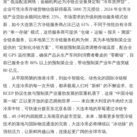
里” 低温配送网络；金融机构还为冷链企业量身定制 “冷库质押贷”，
企业可凭冷库存储货物估值获得最高 5000 万元授信，2024 年全市冷
链产业贷款余额同比增长 23%。市场需求的升级则推动服务模式创
新，如今大连第三方冷链服务商占比已达 61%，不同于传统自有冷库
的 “单一存储” 模式，这些服务商可提供 “仓储 + 运输 + 报关 + 溯源”
全链条服务。以本地第三方冷链服务机构为例，其为本地预制菜企业
提供的 “定制化冷链方案”，可根据预制菜品类调整存储温度，配合全
程 GPS 温控溯源，确保产品从生产车间到消费者餐桌的 “零断链”，目
前已服务全市 80% 以上的预制菜企业，带动预制菜产业年产值突破
80 亿元。
从早期简陋的渔港冷库，到如今智能化、绿色化的国际冷链枢
纽，大连冷库的每一次升级，都承载着人们对 “新鲜” 的不懈追求。在
RCEP 协议生效与预制菜产业蓬勃发展的双重机遇下，这座 “中国冷链
第一城” 正以更开放的姿态拥抱世界 —— 来自澳大利亚的牛肉经大连
冷库中转，可快速分拨至东北亚各国；大连本地的草莓通过冷链专
线，48 小时内就能摆上东南亚的超市货架。未来，随着更多智慧冷链
技术的落地与国际物流通道的完善，大连冷库必将继续以 “冰动脉” 的
强劲活力，让新鲜跨越山海，连接起更广阔的全球市场。