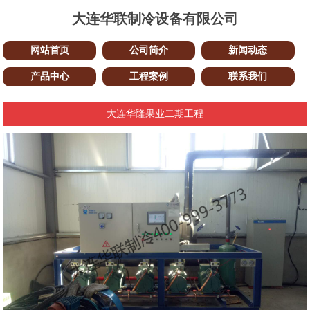
大连华联制冷设备有限公司
网站首页
公司简介
新闻动态
产品中心
工程案例
联系我们
大连华隆果业二期工程